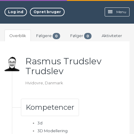
Log ind
Opret bruger
Menu
Overblik
Følgere
Følger
Aktiviteter
0
0
Rasmus Trudslev
Trudslev
Hvidovre, Danmark
Kompetencer
3d
3D Modellering