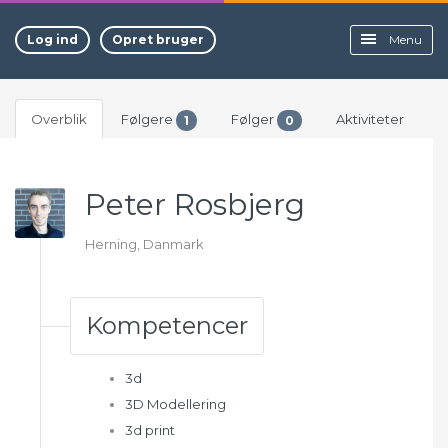
Log ind
Opret bruger
Menu
Overblik
Følgere
Følger
Aktiviteter
1
0
Peter Rosbjerg
Herning, Danmark
Kompetencer
3d
3D Modellering
3d print