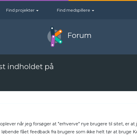
Find projekter
Find medspillere
Forum
st indholdet på
oplever når jeg forsøger at "erhverve" nye brugere til sitet, er 
r løbende fået feedback fra brugere som ikke helt tør at bruge K