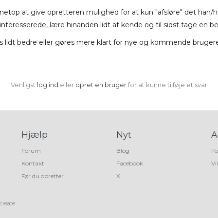
ar netop at give opretteren mulighed for at kun "afsløre" det ha
resserede, lære hinanden lidt at kende og til sidst tage en be
 lidt bedre eller gøres mere klart for nye og kommende brugere 
Venligst
log ind
eller
opret en bruger
for at kunne tilføje et svar
Hjælp
Nyt
A
Forum
Blog
Fo
Kontakt
Facebook
Vi
Før du opretter
X
create