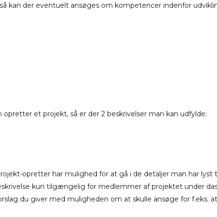
 så kan der eventuelt ansøges om kompetencer indenfor udvikl
 opretter et projekt, så er der 2 beskrivelser man kan udfylde:
jekt-opretter har mulighed for at gå i de detaljer man har lyst ti
 beskrivelse kun tilgængelig for medlemmer af projektet under das
orslag du giver med muligheden om at skulle ansøge for f.eks. at