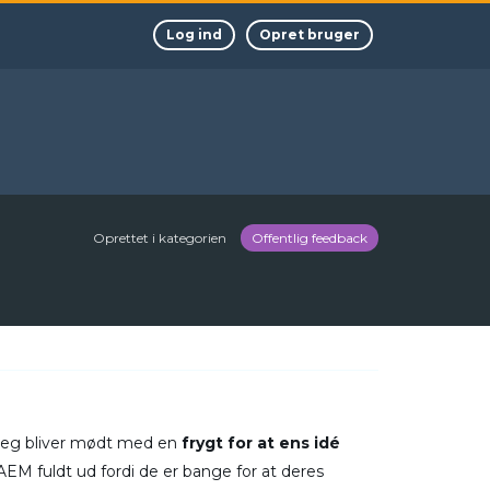
Log ind
Opret bruger
Oprettet i kategorien
Offentlig feedback
at jeg bliver mødt med en
frygt for at ens idé
AEM fuldt ud fordi de er bange for at deres