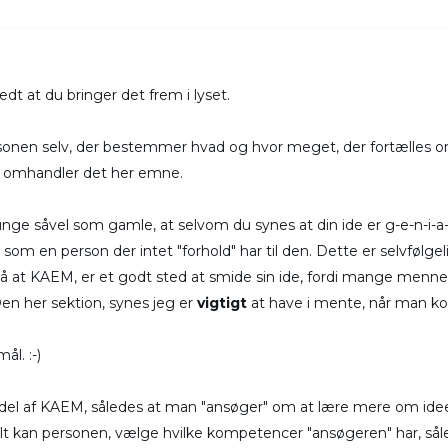
at du bringer det frem i lyset.
ersonen selv, der bestemmer hvad og hvor meget, der fortælles om
det omhandler det her emne.
e såvel som gamle, at selvom du synes at din ide er g-e-n-i-a-l,
, som en person der intet "forhold" har til den. Dette er selvfølge
å at KAEM, er et godt sted at smide sin ide, fordi mange mennesk
Den her sektion, synes jeg er
vigtigt
at have i mente, når man 
ål. :-)
 del af KAEM, således at man "ansøger" om at lære mere om ide
elt kan personen, vælge hvilke kompetencer "ansøgeren" har, sål