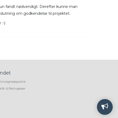
n/hun fandt nødvendigt. Derefter kunne man
slutning om godkendelse til projektet.
:-)
ndet
rtrolighedspolitik
lkår & Betingelser