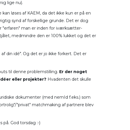
ig lige nu).
ke kan løses af KAEM, da det ikke kun er på en
igtig synd af forskellige grunde. Det er dog
or "erfaren" man er inden for iværksætter-
ve stjålet, medmindre den er 100% lukket og det er
 af din idé". Og det er jo ikke forkert. Det er
uts til denne problemstilling.
Er der noget
déer eller projekter?
Hvadenten det skulle
f juridiske dokumenter (med nemId f.eks.) som
rtrolig"/"privat" matchmaking af partnere blev
s på. God torsdag :-)