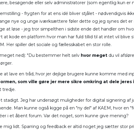
ere, besøgende eller selv administratorer (som egentlig kun er m
stilling - frygten for at ens idé bliver stjålet - nødvendigvis ik
mange nye og unge iværksættere føler dette og jeg synes det er r
søge at løse - jeg tror simpelthen i sidste ende det handler om hv
t at kode en platform hvor man har fuld tillid til at intet vil bli
 Her spiller det sociale og fællesskabet en stor rolle.
gt meget ned): "Du bestemmer helt selv
hvor meget
du vil afsløre
pørger.
ge at lave en tråd, hvor jer dejlige brugere kunne komme med inp
rmen, som ville gøre jer mere sikre omkring at dele jeres i
t tredje.
det stadigt. Jeg har undersøgt muligheder for digital signering a
nende. Man kunne også kigge på en "ny del" af KAEM, hvor en "fo
idéer i et åbent forum. Var det noget, som kunne give mening?
e mig lidt. Sparring og feedback er altid noget jeg sætter stor pri