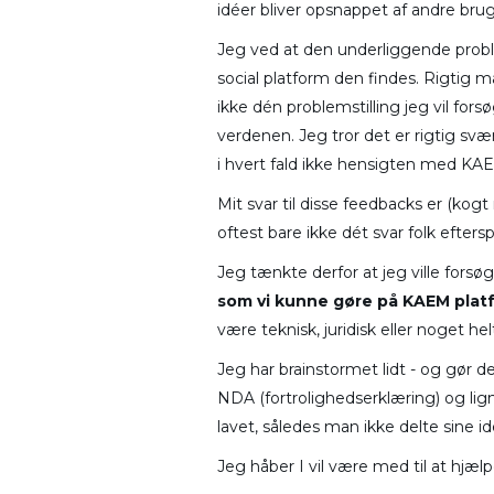
idéer bliver opsnappet af andre brug
Jeg ved at den underliggende problem
social platform den findes. Rigtig 
ikke dén problemstilling jeg vil for
verdenen. Jeg tror det er rigtig svær
i hvert fald ikke hensigten med KAEM.
Mit svar til disse feedbacks er (ko
oftest bare ikke dét svar folk efters
Jeg tænkte derfor at jeg ville forsø
som vi kunne gøre på KAEM platfo
være teknisk, juridisk eller noget hel
Jeg har brainstormet lidt - og gør 
NDA (fortrolighedserklæring) og lig
lavet, således man ikke delte sine 
Jeg håber I vil være med til at hjælp