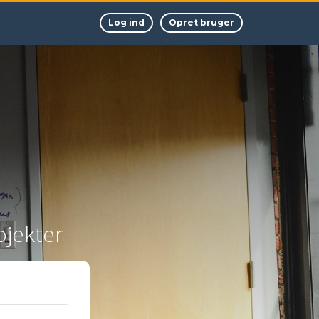
Log ind
Opret bruger
ojekter