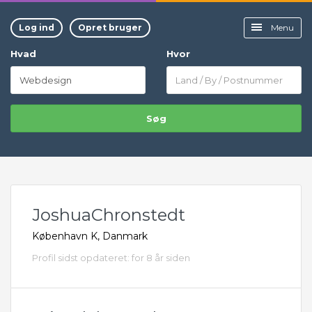
Log ind
Opret bruger
Menu
Hvad
Hvor
Søg
JoshuaChronstedt
København K, Danmark
Profil sidst opdateret: for 8 år siden