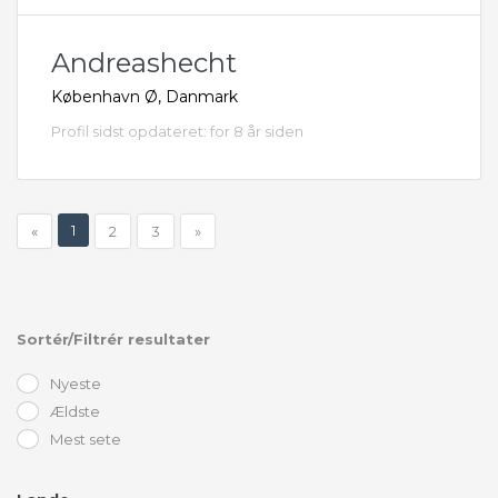
Andreashecht
København Ø, Danmark
Profil sidst opdateret: for 8 år siden
1
«
2
3
»
Sortér/Filtrér resultater
Nyeste
Ældste
Mest sete